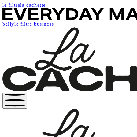
le filtre
la cachette
belly
le filtre business