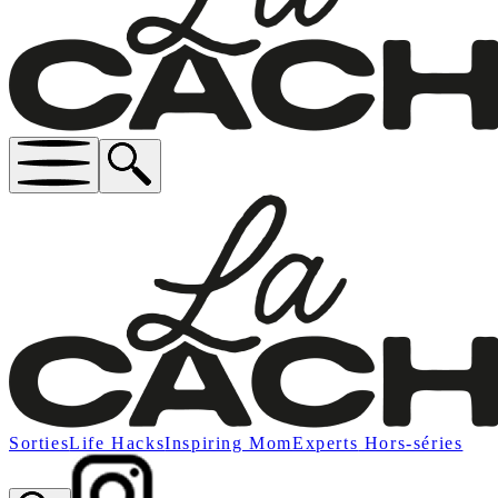
Sorties
Life Hacks
Inspiring Mom
Experts
Hors-séries