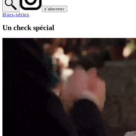
s'abonner
Hors-séries
Un check spécial