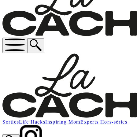
Sorties
Life Hacks
Inspiring Mom
Experts
Hors-séries