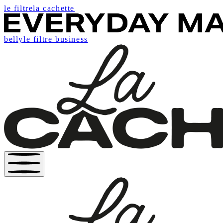
le filtre
la cachette
belly
le filtre business