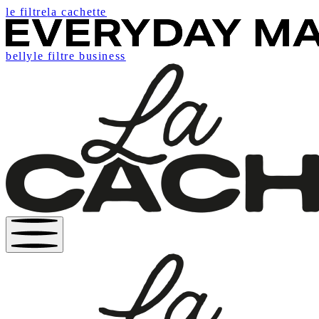
le filtre
la cachette
belly
le filtre business