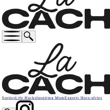
Sorties
Life Hacks
Inspiring Mom
Experts
Hors-séries