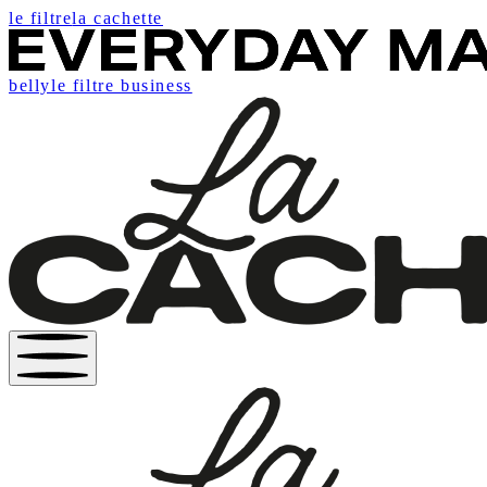
le filtre
la cachette
belly
le filtre business