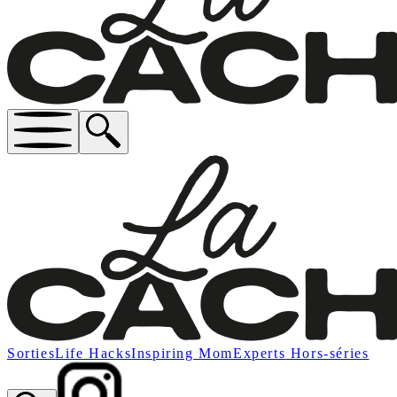
Sorties
Life Hacks
Inspiring Mom
Experts
Hors-séries