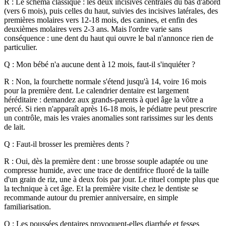
R : Le schéma classique : les deux incisives centrales du bas d'abord
(vers 6 mois), puis celles du haut, suivies des incisives latérales, des
premières molaires vers 12-18 mois, des canines, et enfin des
deuxièmes molaires vers 2-3 ans. Mais l'ordre varie sans
conséquence : une dent du haut qui ouvre le bal n'annonce rien de
particulier.
Q : Mon bébé n'a aucune dent à 12 mois, faut-il s'inquiéter ?
R : Non, la fourchette normale s'étend jusqu'à 14, voire 16 mois
pour la première dent. Le calendrier dentaire est largement
héréditaire : demandez aux grands-parents à quel âge la vôtre a
percé. Si rien n'apparaît après 16-18 mois, le pédiatre peut prescrire
un contrôle, mais les vraies anomalies sont rarissimes sur les dents
de lait.
Q : Faut-il brosser les premières dents ?
R : Oui, dès la première dent : une brosse souple adaptée ou une
compresse humide, avec une trace de dentifrice fluoré de la taille
d'un grain de riz, une à deux fois par jour. Le rituel compte plus que
la technique à cet âge. Et la première visite chez le dentiste se
recommande autour du premier anniversaire, en simple
familiarisation.
Q : Les poussées dentaires provoquent-elles diarrhée et fesses