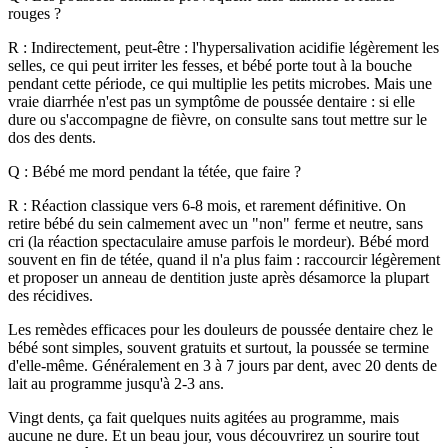
rouges ?
R : Indirectement, peut-être : l'hypersalivation acidifie légèrement les
selles, ce qui peut irriter les fesses, et bébé porte tout à la bouche
pendant cette période, ce qui multiplie les petits microbes. Mais une
vraie diarrhée n'est pas un symptôme de poussée dentaire : si elle
dure ou s'accompagne de fièvre, on consulte sans tout mettre sur le
dos des dents.
Q : Bébé me mord pendant la tétée, que faire ?
R : Réaction classique vers 6-8 mois, et rarement définitive. On
retire bébé du sein calmement avec un "non" ferme et neutre, sans
cri (la réaction spectaculaire amuse parfois le mordeur). Bébé mord
souvent en fin de tétée, quand il n'a plus faim : raccourcir légèrement
et proposer un anneau de dentition juste après désamorce la plupart
des récidives.
Les remèdes efficaces pour les douleurs de poussée dentaire chez le
bébé sont simples, souvent gratuits et surtout, la poussée se termine
d'elle-même. Généralement en 3 à 7 jours par dent, avec 20 dents de
lait au programme jusqu'à 2-3 ans.
Vingt dents, ça fait quelques nuits agitées au programme, mais
aucune ne dure. Et un beau jour, vous découvrirez un sourire tout