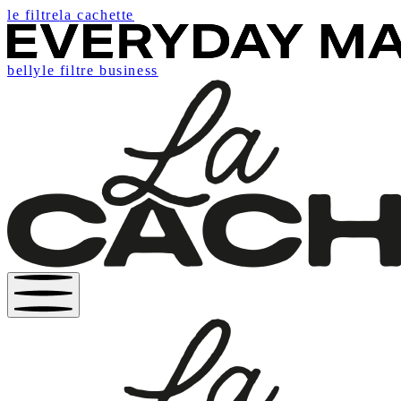
le filtre
la cachette
belly
le filtre business