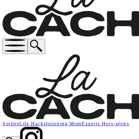
Sorties
Life Hacks
Inspiring Mom
Experts
Hors-séries