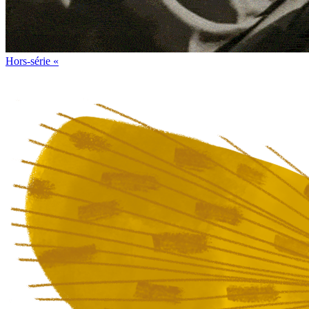
Hors-série
«